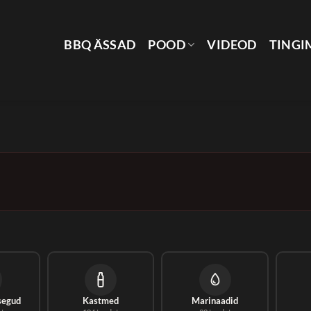
BBQ ÄSSAD
POOD
VIDEOD
TINGI
segud
Kastmed
Marinaadid