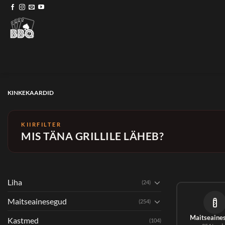
Skip
to
content
KINKEKAARDID
KIIRFILTER
MIS TÄNA GRILLILE LÄHEB?
Liha
(24)
Maitseainesegud
(254)
Maitseaine
Kastmed
(104)