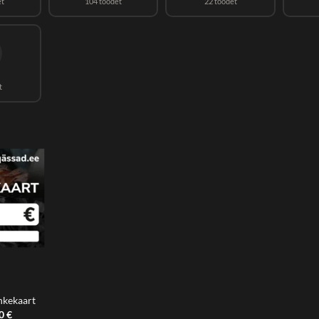
et
104 toodet
22 toodet
t
nkekaart
Hinnavahemik:
00
€