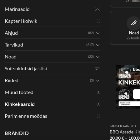
254 tood
Marinaadid
(22)
Kapteni kohvik
(5)
Ahjud
Noad
(82)
22 toode
Tarvikud
(217)
Noad
(22)
Suitsuklotsid ja süsi
(24)
Riided
(3)
Muud tooted
(1)
Kinkekaardid
(1)
+
Parim enne möödas
(3)
KINKEKAARDID
BBQ Ässade Ki
BRÄNDID
20,00
€
–
100,